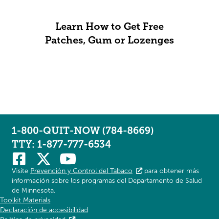
Learn How to Get Free
Patches, Gum or Lozenges
1-800-QUIT-NOW (784-8669)
TTY: 1-877-777-6534
Visite
Prevención y Control del Tabaco
para obtener más
información sobre los programas del Departamento de Salud
de Minnesota.
Toolkit Materials
Declaración de accesibilidad