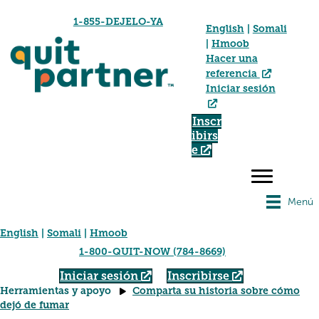
1-855-DEJELO-YA
English
|
Somali
|
Hmoob
Hacer una
referencia
Iniciar sesión
Inscr
ibirs
e
Menú
English
|
Somali
|
Hmoob
1-800-QUIT-NOW (784-8669)
Iniciar sesión
Inscribirse
Herramientas y apoyo
Comparta su historia sobre cómo
dejó de fumar