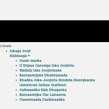
Liistada
Iskaga Jooji
Habkaaga
Guud-marka
U Diyaar Garowga Iska Joojinta
Wadida Iska Joojintaada
Barnaamijaka Dhalinyarada
Khadka-Iska-Joojinta Hindida Mareykanka
(American Indian Quitline)
Cafimaadka Hab Dhaqanka
Barnaamijka Uur Lahaanta
Caawimaada Caafimaadka