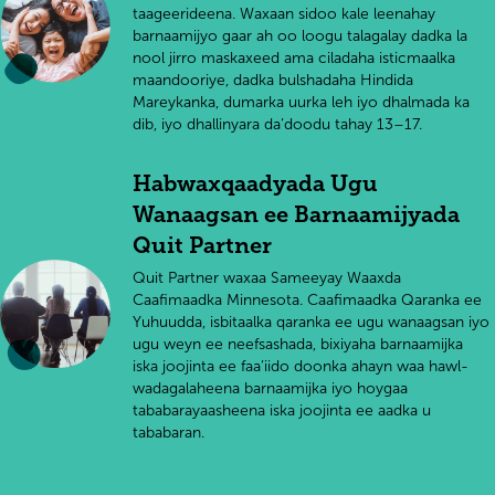
taageerideena. Waxaan sidoo kale leenahay
barnaamijyo gaar ah oo loogu talagalay dadka la
nool jirro maskaxeed ama ciladaha isticmaalka
maandooriye, dadka bulshadaha Hindida
Mareykanka, dumarka uurka leh iyo dhalmada ka
dib, iyo dhallinyara da’doodu tahay 13–17.
Habwaxqaadyada Ugu
Wanaagsan ee Barnaamijyada
Quit Partner
Quit Partner waxaa Sameeyay Waaxda
Caafimaadka Minnesota. Caafimaadka Qaranka ee
Yuhuudda, isbitaalka qaranka ee ugu wanaagsan iyo
ugu weyn ee neefsashada, bixiyaha barnaamijka
iska joojinta ee faa’iido doonka ahayn waa hawl-
wadagalaheena barnaamijka iyo hoygaa
tababarayaasheena iska joojinta ee aadka u
tababaran.