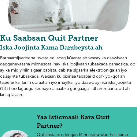
Ku Saabsan Quit Partner
Iska Joojinta Kama Dambeysta ah
Barnaamijyadeena iswata ee lacag la’aanta ah waxay ka caawiyaan
deggeneyaasha Minnesota inay iska joojiyaan tubaakada ganacsiga, oo
ay ka mid yihiin sigaar cabista, cabista sigaarka elektrooniga ah iyo
calaajinta tubaakada. Waxaan ku bixinaa tababarid qof-iyo-qof ah
taleefanka, fariin qoraal ah iyo imaylka, iyo daawooyinka iska joojinta
(18+) oo laguugu keenayo albaabka gurigaaga—dhammaantood ah
lacag la’aan.
Yaa Isticmaali Kara Quit
Partner?
Qof kasta oo deggan Minnesota wuu heli karaa