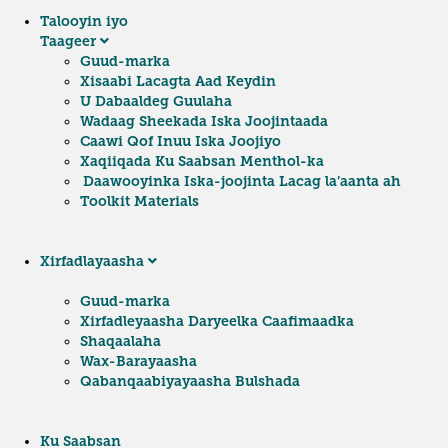
Talooyin iyo
Taageer
Guud-marka
Xisaabi Lacagta Aad Keydin
U Dabaaldeg Guulaha
Wadaag Sheekada Iska Joojintaada
Caawi Qof Inuu Iska Joojiyo
Xaqiiqada Ku Saabsan Menthol-ka
Daawooyinka Iska-joojinta Lacag la’aanta ah
Toolkit Materials
Xirfadlayaasha
Guud-marka
Xirfadleyaasha Daryeelka Caafimaadka
Shaqaalaha
Wax-Barayaasha
Qabanqaabiyayaasha Bulshada
Ku Saabsan