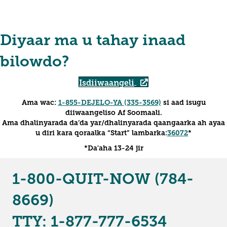
Diyaar ma u tahay inaad
bilowdo?
Isdiiwaangeli
Ama wac:
1-855-DEJELO-YA (335-3569)
si aad isugu
diiwaangeliso Af Soomaali.
Ama dhalinyarada da’da yar/dhalinyarada qaangaarka ah ayaa
u diri kara qoraalka “Start” lambarka:
36072
*
*Da'aha 13-24 jir
1-800-QUIT-NOW (784-
8669)
TTY: 1-877-777-6534