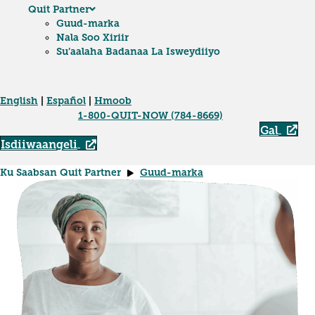
Quit Partner
Guud-marka
Nala Soo Xiriir
Su’aalaha Badanaa La Isweydiiyo
English
|
Español
|
Hmoob
1-800-QUIT-NOW (784-8669)
Gal
Isdiiwaangeli
Ku Saabsan Quit Partner
Guud-marka