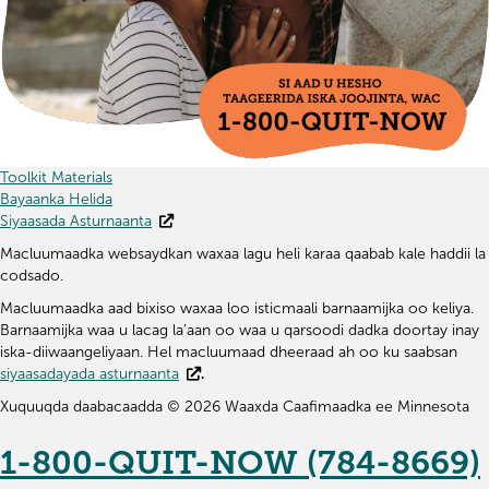
Toolkit Materials
Bayaanka Helida
Siyaasada Asturnaanta
Macluumaadka websaydkan waxaa lagu heli karaa qaabab kale haddii la
codsado.
Macluumaadka aad bixiso waxaa loo isticmaali barnaamijka oo keliya.
Barnaamijka waa u lacag la’aan oo waa u qarsoodi dadka doortay inay
iska-diiwaangeliyaan. Hel macluumaad dheeraad ah oo ku saabsan
siyaasadayada asturnaanta
.
Xuquuqda daabacaadda © 2026 Waaxda Caafimaadka ee Minnesota
1-800-QUIT-NOW (784-8669)