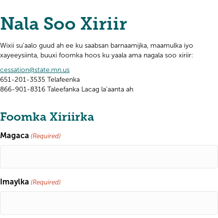
Nala Soo Xiriir
Wixii su'aalo guud ah ee ku saabsan barnaamijka, maamulka iyo
xayeeysiinta, buuxi foomka hoos ku yaala ama nagala soo xiriir:
cessation@state.mn.us
651-201-3535 Telafeenka
866-901-8316 Taleefanka Lacag la'aanta ah
Foomka Xiriirka
Magaca
(Required)
Imaylka
(Required)