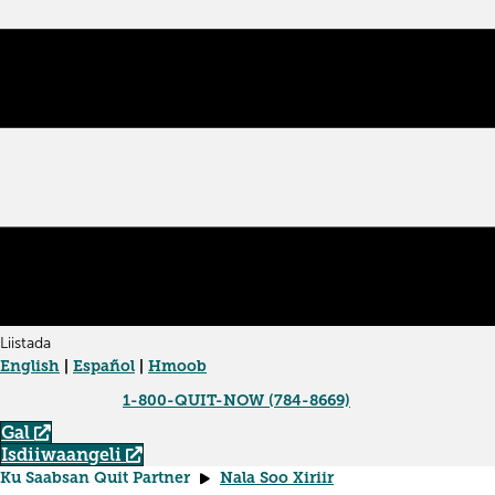
Liistada
English
|
Español
|
Hmoob
1-800-QUIT-NOW (784-8669)
Gal
Isdiiwaangeli
Ku Saabsan Quit Partner
Nala Soo Xiriir