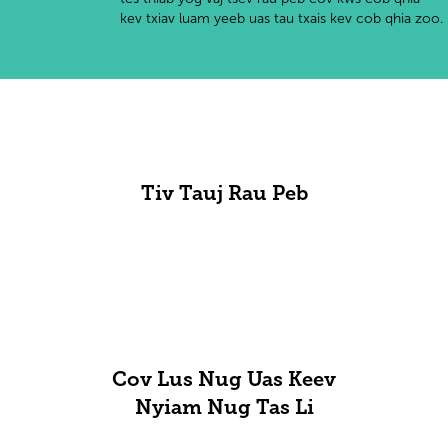
kev txiav luam yeeb uas tau txais kev cob qhia zoo.
Tiv Tauj Rau Peb
Cov Lus Nug Uas Keev
Nyiam Nug Tas Li