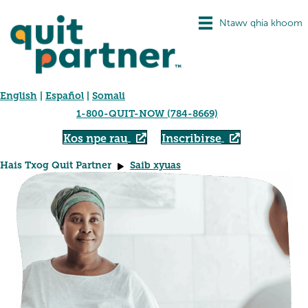
Ntawv qhia khoom
English
|
Español
|
Somali
1-800-QUIT-NOW (784-8669)
Kos npe rau
Inscribirse
Hais Txog Quit Partner
Saib xyuas