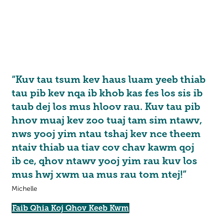
“Kuv tau tsum kev haus luam yeeb thiab
tau pib kev nqa ib khob kas fes los sis ib
taub dej los mus hloov rau. Kuv tau pib
hnov muaj kev zoo tuaj tam sim ntawv,
nws yooj yim ntau tshaj kev nce theem
ntaiv thiab ua tiav cov chav kawm qoj
ib ce, qhov ntawv yooj yim rau kuv los
mus hwj xwm ua mus rau tom ntej!”
Michelle
Faib Qhia Koj Qhov Keeb Kwm