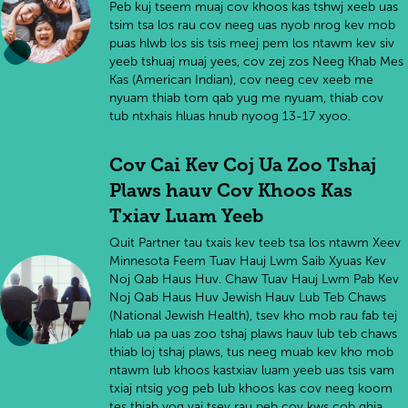
Peb kuj tseem muaj cov khoos kas tshwj xeeb uas
tsim tsa los rau cov neeg uas nyob nrog kev mob
puas hlwb los sis tsis meej pem los ntawm kev siv
yeeb tshuaj muaj yees, cov zej zos Neeg Khab Mes
Kas (American Indian), cov neeg cev xeeb me
nyuam thiab tom qab yug me nyuam, thiab cov
tub ntxhais hluas hnub nyoog 13-17 xyoo.
Cov Cai Kev Coj Ua Zoo Tshaj
Plaws hauv Cov Khoos Kas
Txiav Luam Yeeb
Quit Partner tau txais kev teeb tsa los ntawm Xeev
Minnesota Feem Tuav Hauj Lwm Saib Xyuas Kev
Noj Qab Haus Huv. Chaw Tuav Hauj Lwm Pab Kev
Noj Qab Haus Huv Jewish Hauv Lub Teb Chaws
(National Jewish Health), tsev kho mob rau fab tej
hlab ua pa uas zoo tshaj plaws hauv lub teb chaws
thiab loj tshaj plaws, tus neeg muab kev kho mob
ntawm lub khoos kastxiav luam yeeb uas tsis vam
txiaj ntsig yog peb lub khoos kas cov neeg koom
tes thiab yog vaj tsev rau peb cov kws cob qhia