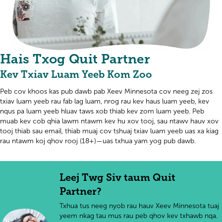
Hais Txog Quit Partner
Kev Txiav Luam Yeeb Kom Zoo
Peb cov khoos kas pub dawb pab Xeev Minnesota cov neeg zej zos
txiav luam yeeb rau fab lag luam, nrog rau kev haus luam yeeb, kev
nqus pa luam yeeb hluav taws xob thiab kev zom luam yeeb. Peb
muab kev cob qhia lawm ntawm kev hu xov tooj, sau ntawv hauv xov
tooj thiab sau email, thiab muaj cov tshuaj txiav luam yeeb uas xa kiag
rau ntawm koj qhov rooj (18+)—uas txhua yam yog pub dawb.
Leej Twg Siv taum Quit
Partner?
Txhua tus neeg nyob rau hauv Xeev Minnesota tuaj
yeem nkag tau mus rau peb qhov kev txhawb nqa.