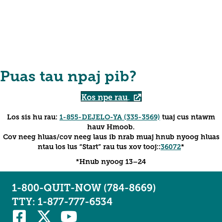
Puas tau npaj pib?
Kos npe rau
Los sis hu rau:
1-855-DEJELO-YA (335-3569)
tuaj cus ntawm
hauv Hmoob.
Cov neeg hluas/cov neeg laus ib nrab muaj hnub nyoog hluas
ntau los lus “Start” rau tus xov tooj::
36072
*
*Hnub nyoog 13–24
1-800-QUIT-NOW (784-8669)
TTY: 1-877-777-6534