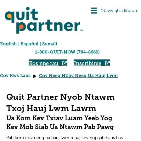
Ntawv qhia khoom
English
|
Español
|
Somali
1-800-QUIT-NOW (784-8669)
Kos npe rau
Inscribirse
Cov Kws Laus
Cov Neeg Ntiav Neeg Ua Hauj Lwm
Quit Partner Nyob Ntawm
Txoj Hauj Lwm Lawm
Ua Kom Kev Txiav Luam Yeeb Yog
Kev Mob Siab Ua Ntawm Pab Pawg
Pab kom cov neeg ua hauj lwm muaj kev noj qab haus huv