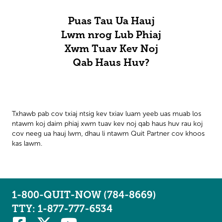
Puas Tau Ua Hauj
Lwm nrog Lub Phiaj
Xwm Tuav Kev Noj
Qab Haus Huv?
Txhawb pab cov txiaj ntsig kev txiav luam yeeb uas muab los
ntawm koj daim phiaj xwm tuav kev noj qab haus huv rau koj
cov neeg ua hauj lwm, dhau li ntawm Quit Partner cov khoos
kas lawm.
1-800-QUIT-NOW (784-8669)
TTY: 1-877-777-6534