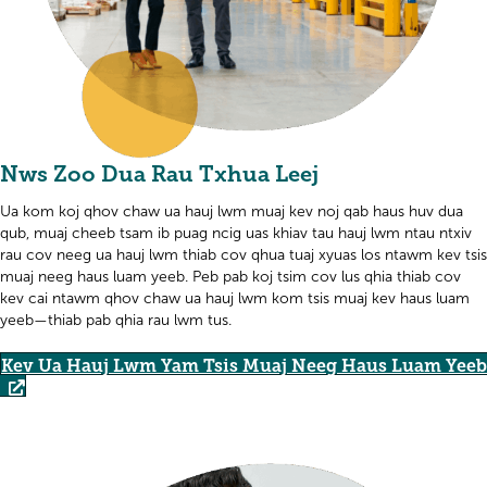
Nws Zoo Dua Rau Txhua Leej
Ua kom koj qhov chaw ua hauj lwm muaj kev noj qab haus huv dua
qub, muaj cheeb tsam ib puag ncig uas khiav tau hauj lwm ntau ntxiv
rau cov neeg ua hauj lwm thiab cov qhua tuaj xyuas los ntawm kev tsis
muaj neeg haus luam yeeb. Peb pab koj tsim cov lus qhia thiab cov
kev cai ntawm qhov chaw ua hauj lwm kom tsis muaj kev haus luam
yeeb—thiab pab qhia rau lwm tus.
Kev Ua Hauj Lwm Yam Tsis Muaj Neeg Haus Luam Yeeb