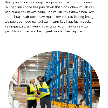
thiab pab txo koj cov nqi tuav pov hwm kom qis dua nrog
rau peb lub khoos kas pub dawb thiab cov chaw muab kev
pab cuam kev kawm paub. Peb muab kev txhawb nqa, kev
kho tshuaj thiab cov chaw muab kev pab rau ib leeg kheej
los pab cov neeg ua hauj lwm tsum kev haus luam yeeb,
kev nqus pa luam yeeb hluav taws xob thiab kev siv lwm
yam khoom uas yog luam yeeb rau fab kev lag luam.