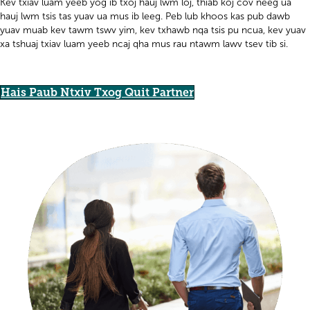
Kev txiav luam yeeb yog ib txoj hauj lwm loj, thiab koj cov neeg ua
hauj lwm tsis tas yuav ua mus ib leeg. Peb lub khoos kas pub dawb
yuav muab kev tawm tswv yim, kev txhawb nqa tsis pu ncua, kev yuav
xa tshuaj txiav luam yeeb ncaj qha mus rau ntawm lawv tsev tib si.
Hais Paub Ntxiv Txog Quit Partner