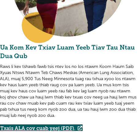
Ua Kom Kev Txiav Luam Yeeb Tiav Tau Ntau
Dua Qub
Raws li kev tshawb fawb tsis ntev los no los ntawm Koom Haum Saib
Xyuas Ntsws Ntawm Teb Chaws Meskas (American Lung Association,
ALA), muaj 5,900 Tus Neeg Minnesota tuag rau txhua xyoo los ntawm
kev haus luam yeeb thiab raug cov pa luam yeeb. Ua mus kom tsis
muaj kev haus cov luam yeeb rau fab kev lag luam nyob rau ntawm
koj qhov chaw ua hauj lwm thiab kev txuas cov neeg ua hauj lwm mus
rau cov chaw muab kev pab cuam rau kev txiav luam yeeb tuaj yeem
pab txhua tus neeg kom nyob zoo dua, ua tau hauj lwm zoo dua thiab
muaj lub neej nyob zoo dua.
Txais ALA cov cuab yeej (PDF)