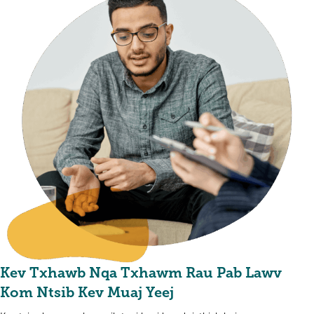
Kev Txhawb Nqa Txhawm Rau Pab Lawv
Kom Ntsib Kev Muaj Yeej