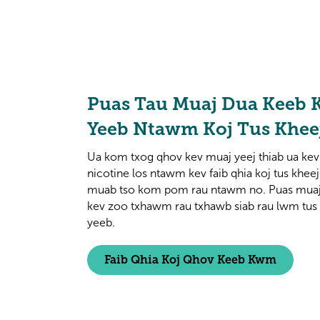
Puas Tau Muaj Dua Keeb
Yeeb Ntawm Koj Tus Kheej
Ua kom txog qhov kev muaj yeej thiab ua kev 
nicotine los ntawm kev faib qhia koj tus khe
muab tso kom pom rau ntawm no. Puas muaj d
kev zoo txhawm rau txhawb siab rau lwm tus 
yeeb.
Faib Qhia Koj Qhov Keeb Kwm