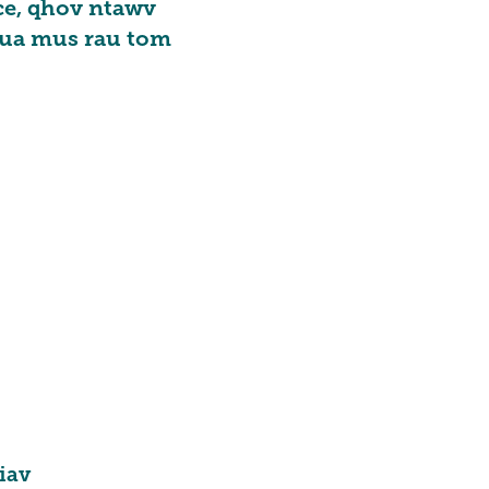
 ce, qhov ntawv
 ua mus rau tom
iav