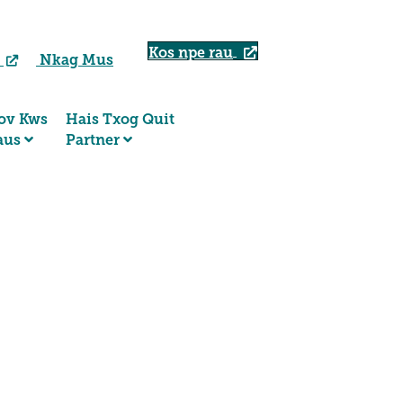
Kos npe rau
b
Nkag Mus
ov Kws
Hais Txog Quit
aus
Partner