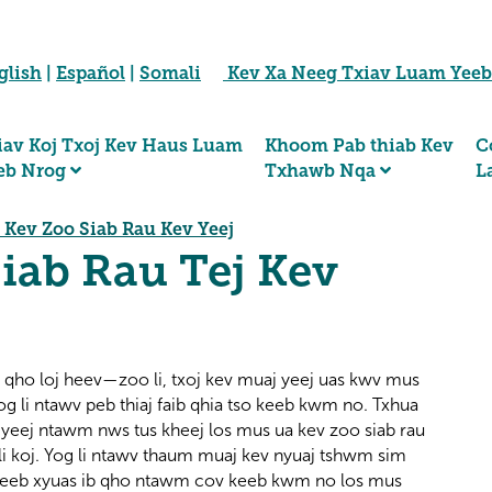
glish
|
Español
|
Somali
Kev Xa Neeg Txiav Luam Yee
iav Koj Txoj Kev Haus Luam
Khoom Pab thiab Kev
C
eb Nrog
Txhawb Nqa
L
 Kev Zoo Siab Rau Kev Yeej
iab Rau Tej Kev
 qho loj heev—zoo li, txoj kev muaj yeej uas kwv mus
og li ntawv peb thiaj faib qhia tso keeb kwm no. Txhua
yeej ntawm nws tus kheej los mus ua kev zoo siab rau
li koj. Yog li ntawv thaum muaj kev nyuaj tshwm sim
txheeb xyuas ib qho ntawm cov keeb kwm no los mus