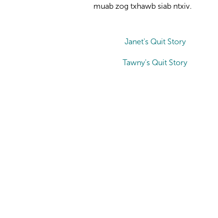
muab zog txhawb siab ntxiv.
Janet's Quit Story
Tawny's Quit Story