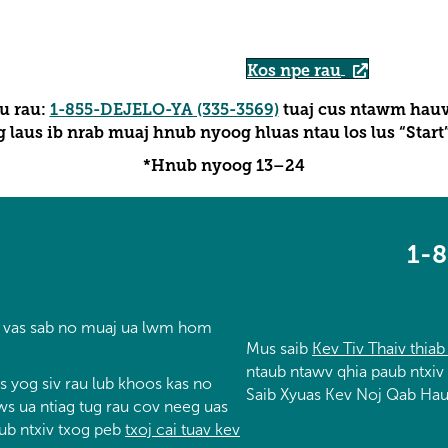
Kos npe rau
hu rau:
1-855-DEJELO-YA (335-3569)
tuaj cus ntawm hau
laus ib nrab muaj hnub nyoog hluas ntau los lus “Start” 
*Hnub nyoog 13–24
1-
b vas sab no muaj ua lwm hom
Mus saib
Kev Tiv Thaiv thi
ntaub ntawv qhia paub ntxi
 yog siv rau lub khoos kas no
Saib Xyuas Kev Noj Qab Hau
s ua ntiag tug rau cov neeg uas
aub ntxiv txog peb
txoj cai tuav kev