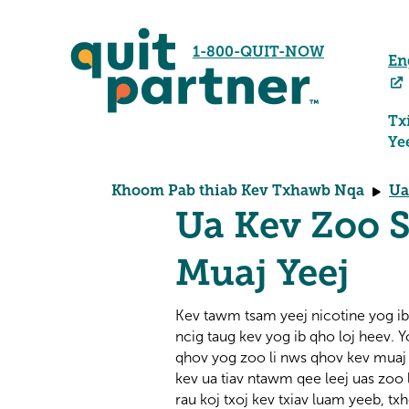
1-800-QUIT-NOW
En
Tx
Ye
Khoom Pab thiab Kev Txhawb Nqa
Ua
Ua Kev Zoo S
Muaj Yeej
Kev tawm tsam yeej nicotine yog ib
ncig taug kev yog ib qho loj heev. Y
qhov yog zoo li nws qhov kev muaj 
kev ua tiav ntawm qee leej uas zoo 
rau koj txoj kev txiav luam yeeb, 