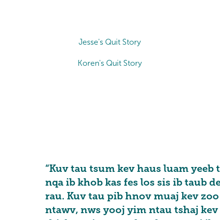
Jesse's Quit Story
Koren's Quit Story
“Kuv tau tsum kev haus luam yeeb t
nqa ib khob kas fes los sis ib taub 
rau. Kuv tau pib hnov muaj kev zoo
ntawv, nws yooj yim ntau tshaj kev