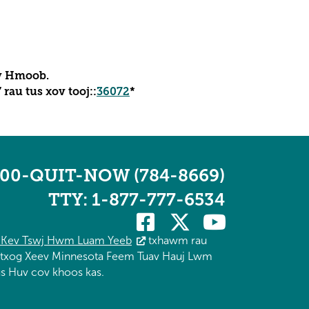
v Hmoob.
rau tus xov tooj::
36072
*
800-QUIT-NOW (784-8669)
TTY: 1-877-777-6534
ab Kev Tswj Hwm Luam Yeeb
txhawm rau
v txog Xeev Minnesota Feem Tuav Hauj Lwm
s Huv cov khoos kas.