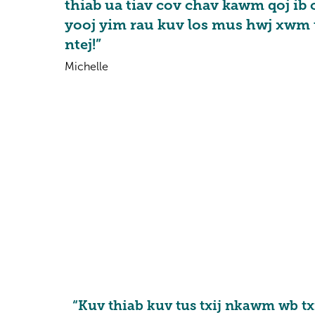
thiab ua tiav cov chav kawm qoj ib
yooj yim rau kuv los mus hwj xwm
ntej!”
Michelle
“Kuv thiab kuv tus txij nkawm wb tx