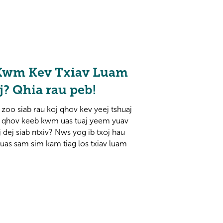
 Kwm Kev Txiav Luam
? Qhia rau peb!
zoo siab rau koj qhov kev yeej tshuaj
ej qhov keeb kwm uas tuaj yeem yuav
ej siab ntxiv? Nws yog ib txoj hau
uas sam sim kam tiag los txiav luam