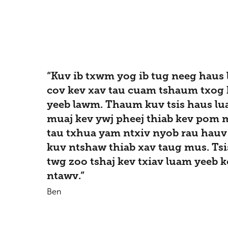
“Kuv ib txwm yog ib tug neeg haus
cov kev xav tau cuam tshaum txog
yeeb lawm. Thaum kuv tsis haus lu
muaj kev ywj pheej thiab kev pom 
tau txhua yam ntxiv nyob rau hauv 
kuv ntshaw thiab xav taug mus. Tsi
twg zoo tshaj kev txiav luam yeeb 
ntawv.”
Ben