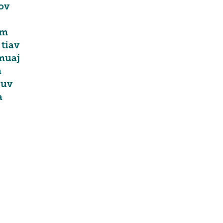
ov
am
 tiav
 muaj
m
Kuv
a