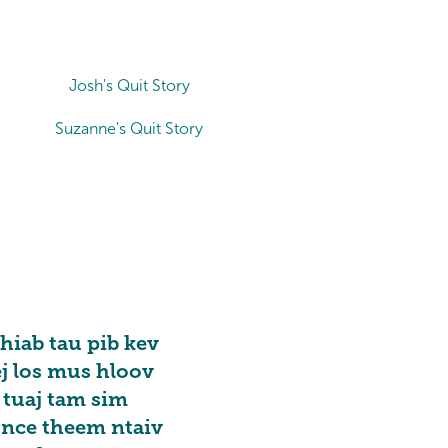
Josh's Quit Story
Suzanne's Quit Story
hiab tau pib kev
dej los mus hloov
 tuaj tam sim
 nce theem ntaiv