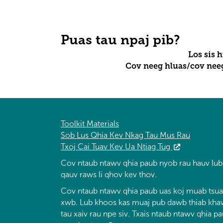
Puas tau npaj pib?
Los sis 
Cov neeg hluas/cov neeg 
Toolkit Materials
Sob Lus Qhia Kev Nkag Tau Mus Rau
Txoj Cai Tuav Kev Ua Ntiag Tug
Cov ntaub ntawv qhia paub nyob rau hauv lu
qauv raws li qhov kev thov.
Cov ntaub ntawv qhia paub uas koj muab tsuas
xwb. Lub khoos kas muaj pub dawb thiab khaw
tau xaiv rau npe siv. Txais ntaub ntawv qhia p