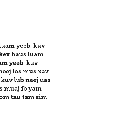
 luam yeeb, kuv
 kev haus luam
am yeeb, kuv
meej los mus xav
kuv lub neej uas
s muaj ib yam
kom tau tam sim