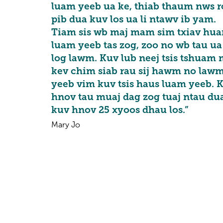
luam yeeb ua ke, thiab thaum nws r
pib dua kuv los ua li ntawv ib yam.
Tiam sis wb maj mam sim txiav hu
luam yeeb tas zog, zoo no wb tau ua
log lawm. Kuv lub neej tsis tshuam
kev chim siab rau sij hawm no law
yeeb vim kuv tsis haus luam yeeb. 
hnov tau muaj dag zog tuaj ntau du
kuv hnov 25 xyoos dhau los.”
Mary Jo