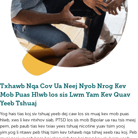
Txhawb Nqa Cov Ua Neej Nyob Nrog Kev
Mob Puas Hlwb los sis Lwm Yam Kev Quav
Yeeb Tshuaj
Yog hais tias koj siv tshuaj yeeb dej caw los sis muaj kev mob puas
hlwb, xws li kev ntxhov siab, PTSD los sis mob Bipolar ua rau tsis meej
pem, peb paub tias kev txiav yees tshuaj nicotine yuav tsim yooj
yim.yog li ntawv peb thiaj tsim kev txhawb nqa tshwj xeeb rau koj. Peb