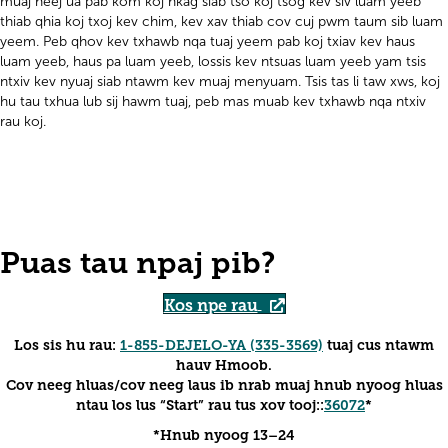
muaj neej ua pab kom koj nkag siab tso koj tsog kev siv luam yeeb
thiab qhia koj txoj kev chim, kev xav thiab cov cuj pwm taum sib luam
yeem. Peb qhov kev txhawb nqa tuaj yeem pab koj txiav kev haus
luam yeeb, haus pa luam yeeb, lossis kev ntsuas luam yeeb yam tsis
ntxiv kev nyuaj siab ntawm kev muaj menyuam. Tsis tas li taw xws, koj
hu tau txhua lub sij hawm tuaj, peb mas muab kev txhawb nqa ntxiv
rau koj.
Puas tau npaj pib?
Kos npe rau
Los sis hu rau:
1-855-DEJELO-YA (335-3569)
tuaj cus ntawm
hauv Hmoob.
Cov neeg hluas/cov neeg laus ib nrab muaj hnub nyoog hluas
ntau los lus “Start” rau tus xov tooj::
36072
*
*Hnub nyoog 13–24