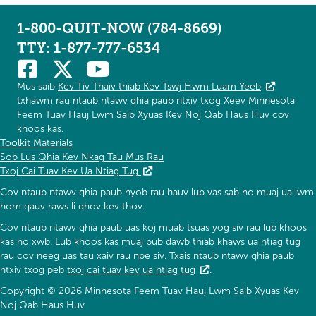
1-800-QUIT-NOW (784-8669)
TTY: 1-877-777-6534
Mus saib
Kev Tiv Thaiv thiab Kev Tswj Hwm Luam Yeeb
txhawm rau ntaub ntawv qhia paub ntxiv txog Xeev Minnesota
Feem Tuav Hauj Lwm Saib Xyuas Kev Noj Qab Haus Huv cov
khoos kas.
Toolkit Materials
Sob Lus Qhia Kev Nkag Tau Mus Rau
Txoj Cai Tuav Kev Ua Ntiag Tug
Cov ntaub ntawv qhia paub nyob rau hauv lub vas sab no muaj ua lwm
hom qauv raws li qhov kev thov.
Cov ntaub ntawv qhia paub uas koj muab tsuas yog siv rau lub khoos
kas no xwb. Lub khoos kas muaj pub dawb thiab khaws ua ntiag tug
rau cov neeg uas tau xaiv rau npe siv. Txais ntaub ntawv qhia paub
ntxiv txog peb
txoj cai tuav kev ua ntiag tug
.
Copyright © 2026 Minnesota Feem Tuav Hauj Lwm Saib Xyuas Kev
Noj Qab Haus Huv