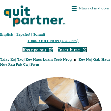
Ntawv qhia khoom
English
|
Español
|
Somali
1-800-QUIT-NOW (784-8669)
Kos npe rau
Inscribirse
Txiav Koj Txoj Kev Haus Luam Yeeb Nrog
Kev Noj Qab Haus
Huv Rau Fab Cwj Pwm