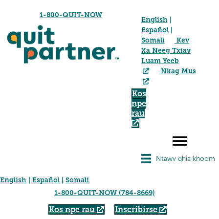
1-800-QUIT-NOW
English
|
Español
|
Somali
Kev
Xa Neeg Txiav
Luam Yeeb
Nkag Mus
Kos
npe
rau
Ntawv qhia khoom
English
|
Español
|
Somali
1-800-QUIT-NOW (784-8669)
Kos npe rau
Inscribirse