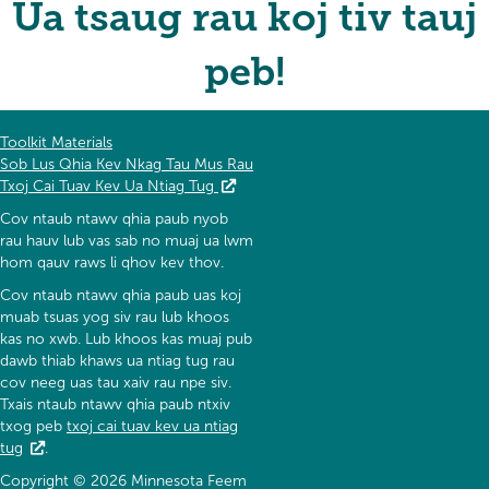
Ua tsaug rau koj tiv tauj
peb!
Toolkit Materials
Sob Lus Qhia Kev Nkag Tau Mus Rau
Txoj Cai Tuav Kev Ua Ntiag Tug
Cov ntaub ntawv qhia paub nyob
rau hauv lub vas sab no muaj ua lwm
hom qauv raws li qhov kev thov.
Cov ntaub ntawv qhia paub uas koj
muab tsuas yog siv rau lub khoos
kas no xwb. Lub khoos kas muaj pub
dawb thiab khaws ua ntiag tug rau
cov neeg uas tau xaiv rau npe siv.
Txais ntaub ntawv qhia paub ntxiv
txog peb
txoj cai tuav kev ua ntiag
tug
.
Copyright © 2026 Minnesota Feem